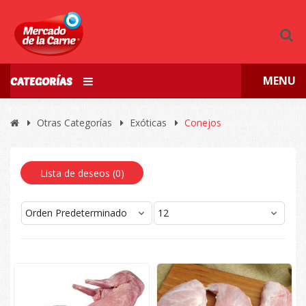
MENU
CATEGORÍAS
Otras Categorías
Exóticas
Conejos
Lista de deseos (
0
)