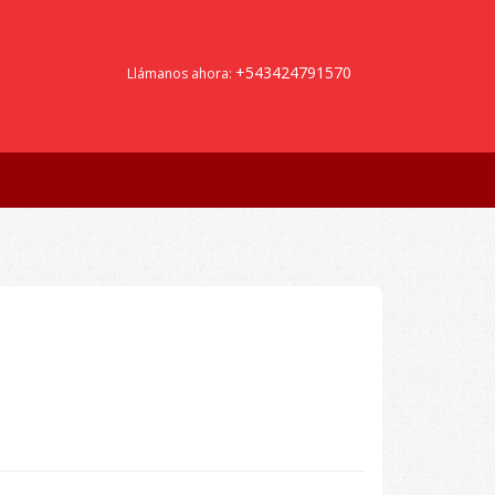
+543424791570
Llámanos ahora: