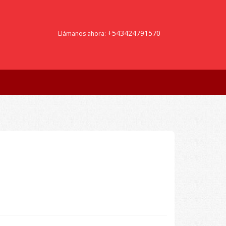
+543424791570
Llámanos ahora: