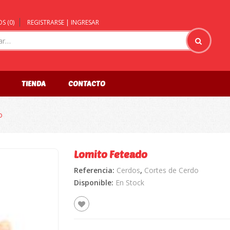
S (
0
)
REGISTRARSE | INGRESAR
TIENDA
CONTACTO
o
Lomito Feteado
Referencia:
Cerdos
,
Cortes de Cerdo
🔍
Disponible:
En Stock