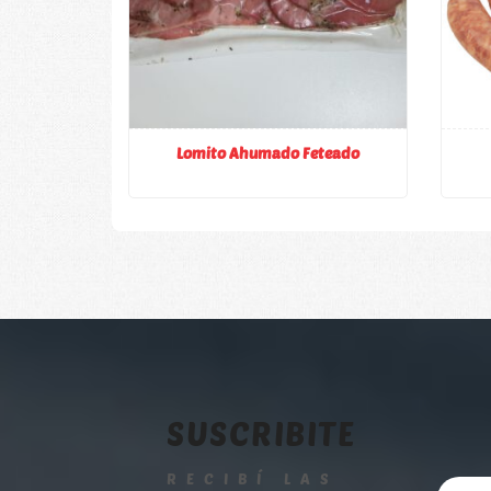
Lomito Ahumado Feteado
SUSCRIBITE
RECIBÍ LAS