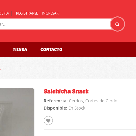
S (
0
)
REGISTRARSE | INGRESAR
TIENDA
CONTACTO
k
Salchicha Snack
Referencia:
Cerdos
,
Cortes de Cerdo
🔍
Disponible:
En Stock