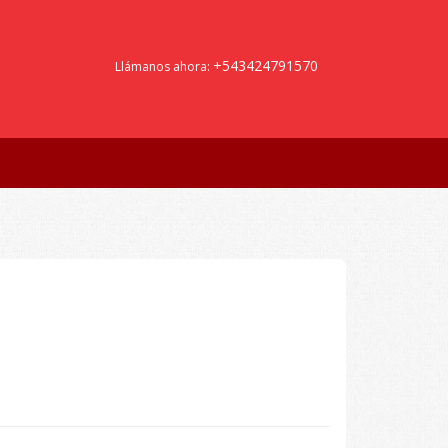
+543424791570
Llámanos ahora: